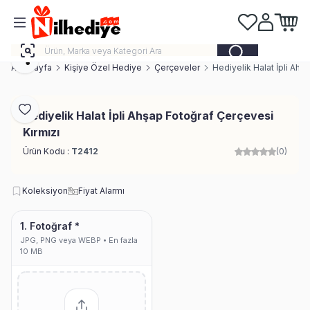
Favorilerim
Hesabım
Sepeti
Paylaş
Ana Sayfa
Kişiye Özel Hediye
Çerçeveler
Hediyelik Halat İpli Ahş
Favoriye Ekle
Hediyelik Halat İpli Ahşap Fotoğraf Çerçevesi
Kırmızı
Ürün Kodu :
T2412
(0)
Koleksiyon
Fiyat Alarmı
1. Fotoğraf *
JPG, PNG veya WEBP • En fazla
10 MB