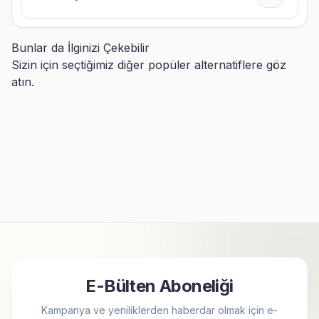
Bunlar da İlginizi Çekebilir
Sizin için seçtiğimiz diğer popüler alternatiflere göz
atın.
Kişiye Özel Fotoğraflı Sök
Kişiye Özel 20 Fotoğraflı İpli
Tak Kare Çerçeve
Ahşap Fotoğraf Çerçevesi
499,90
TL
499,90
TL
E-Bülten Aboneliği
Kampanya ve yeniliklerden haberdar olmak için e-