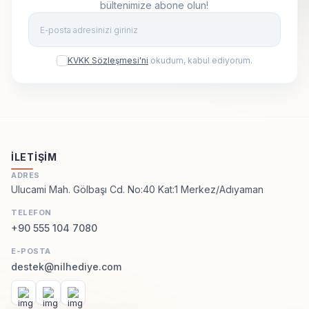
bültenimize abone olun!
Kay
KVKK Sözleşmesi'ni
okudum, kabul ediyorum.
İLETIŞIM
ADRES
Ulucami Mah. Gölbaşı Cd. No:40 Kat:1 Merkez/Adıyaman
TELEFON
+90 555 104 7080
E-POSTA
destek@nilhediye.com
Facebook
Instagram
WhatsApp