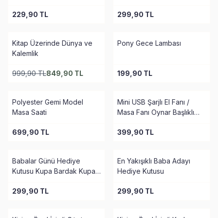
229,90
TL
299,90
TL
Kitap Üzerinde Dünya ve
Pony Gece Lambası
Kalemlik
999,90
TL
849,90
TL
199,90
TL
Polyester Gemi Model
Mini USB Şarjlı El Fanı /
Masa Saati
Masa Fanı Oynar Başlıklı
Fan
699,90
TL
399,90
TL
Babalar Günü Hediye
En Yakışıklı Baba Adayı
Kutusu Kupa Bardak Kupa
Hediye Kutusu
Altlık Anahtarlık Çerçeve
299,90
TL
299,90
TL