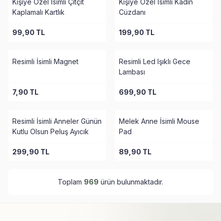
Kişiye Özel İsimli Çıtçıt
Kişiye Özel İsimli Kadın
Kaplamalı Kartlık
Cüzdanı
99,90
TL
199,90
TL
Resimli İsimli Magnet
Resimli Led Işıklı Gece
Lambası
7,90
TL
699,90
TL
Resimli İsimli Anneler Günün
Melek Anne İsimli Mouse
Kutlu Olsun Peluş Ayıcık
Pad
299,90
TL
89,90
TL
Toplam
969
ürün bulunmaktadır.