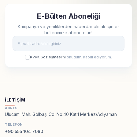
E-Bülten Aboneliği
Kampanya ve yeniliklerden haberdar olmak için e-
bültenimize abone olun!
Kay
KVKK Sözleşmesi'ni
okudum, kabul ediyorum.
İLETIŞIM
ADRES
Ulucami Mah. Gölbaşı Cd. No:40 Kat:1 Merkez/Adıyaman
TELEFON
+90 555 104 7080