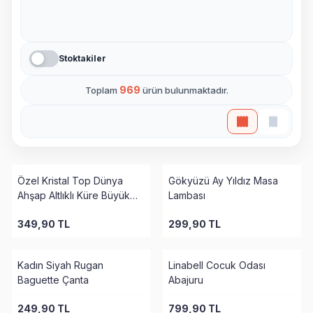
Stoktakiler
969
Toplam
ürün bulunmaktadır.
Özel Kristal Top Dünya
Gökyüzü Ay Yıldız Masa
Ahşap Altlıklı Küre Büyük
Lambası
Boy
349,90
TL
299,90
TL
Kadın Siyah Rugan
Linabell Cocuk Odası
Baguette Çanta
Abajuru
249,90
TL
799,90
TL