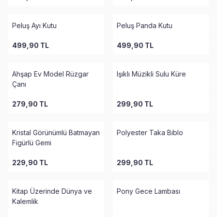
Peluş Ayı Kutu
Peluş Panda Kutu
499,90
TL
499,90
TL
Ahşap Ev Model Rüzgar
Işıklı Müzikli Sulu Küre
Çanı
279,90
TL
299,90
TL
Kristal Görünümlü Batmayan
Polyester Taka Biblo
Figürlü Gemi
229,90
TL
299,90
TL
Kitap Üzerinde Dünya ve
Pony Gece Lambası
Kalemlik