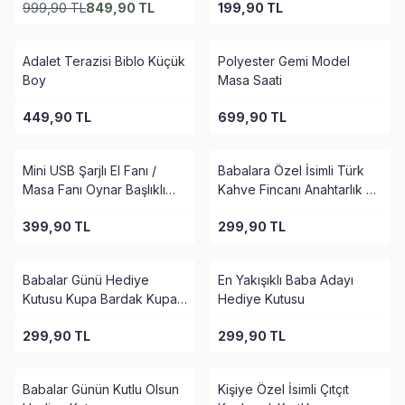
999,90
TL
849,90
TL
199,90
TL
Adalet Terazisi Biblo Küçük
Polyester Gemi Model
Boy
Masa Saati
449,90
TL
699,90
TL
Mini USB Şarjlı El Fanı /
Babalara Özel İsimli Türk
Masa Fanı Oynar Başlıklı
Kahve Fincanı Anahtarlık Ve
Fan
Kartlık Hediye Kutusu
399,90
TL
299,90
TL
Babalar Günü Hediye
En Yakışıklı Baba Adayı
Kutusu Kupa Bardak Kupa
Hediye Kutusu
Altlık Anahtarlık Çerçeve
299,90
TL
299,90
TL
Babalar Günün Kutlu Olsun
Kişiye Özel İsimli Çıtçıt