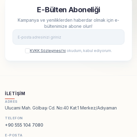
E-Bülten Aboneliği
Kampanya ve yeniliklerden haberdar olmak için e-
bültenimize abone olun!
Kay
KVKK Sözleşmesi'ni
okudum, kabul ediyorum.
İLETIŞIM
ADRES
Ulucami Mah. Gölbaşı Cd. No:40 Kat:1 Merkez/Adıyaman
TELEFON
+90 555 104 7080
E-POSTA