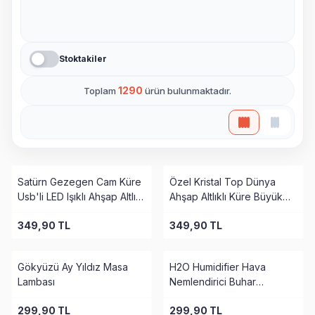
Stoktakiler
1290
Toplam
ürün bulunmaktadır.
YENI
Satürn Gezegen Cam Küre
Özel Kristal Top Dünya
Usb'li LED Işıklı Ahşap Altlıklı
Ahşap Altlıklı Küre Büyük
Büyük Boy
Boy
349,90
TL
349,90
TL
Gökyüzü Ay Yıldız Masa
H2O Humidifier Hava
Lambası
Nemlendirici Buhar
Makinesi
299,90
TL
299,90
TL