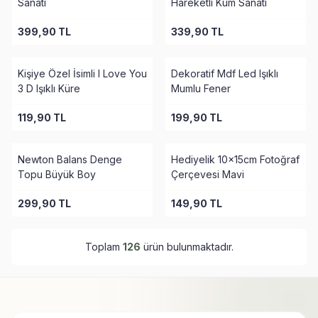
Sanatı
Hareketli Kum Sanatı
399,90
TL
339,90
TL
Kişiye Özel İsimli I Love You
Dekoratif Mdf Led Işıklı
3 D Işıklı Küre
Mumlu Fener
119,90
TL
199,90
TL
Newton Balans Denge
Hediyelik 10x15cm Fotoğraf
Topu Büyük Boy
Çerçevesi Mavi
299,90
TL
149,90
TL
Toplam
126
ürün bulunmaktadır.