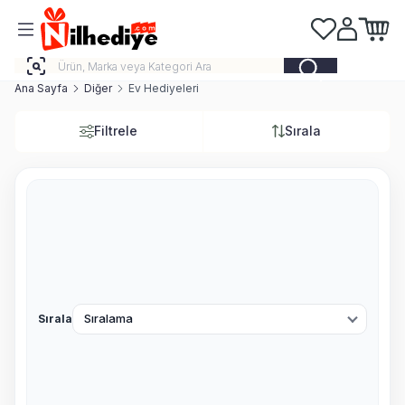
Favorilerim
Hesabım
Sepeti
Ana Sayfa
Diğer
Ev Hediyeleri
Filtrele
Sırala
Sırala