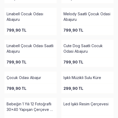
Linabell Cocuk Odası
Melody Saatli Çocuk Odasi
Abajuru
Abajuru
799,90
TL
799,90
TL
Linabell Çocuk Odası Saatli
Cute Dog Saatli Cocuk
Abajuru
Odasi Abajuru
799,90
TL
799,90
TL
Çocuk Odası Abajur
Işıklı Müzikli Sulu Küre
799,90
TL
299,90
TL
Bebeğin 1 Yılı 12 Fotoğraflı
Led Işıklı Resim Çerçevesi
30x40 Yapışan Çerçeve 2
Adet