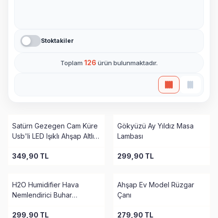
Stoktakiler
126
Toplam
ürün bulunmaktadır.
YENI
Satürn Gezegen Cam Küre
Gökyüzü Ay Yıldız Masa
Usb'li LED Işıklı Ahşap Altlıklı
Lambası
Büyük Boy
349,90
TL
299,90
TL
H2O Humidifier Hava
Ahşap Ev Model Rüzgar
Nemlendirici Buhar
Çanı
Makinesi
299,90
TL
279,90
TL