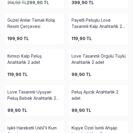
314,90
TL
299,90
TL
399,90
TL
Güzel Anılar Temalı Kolaj
Payetli Peluşlu Love
Resim Çerçevesi
Tasarımlı Kalp Anahtarlık 2
adet
199,90
TL
119,90
TL
Kırmızı Kalp Peluş
Love Tasarımlı Örgülü Tüylü
Anahtarlık 2 adet
Anahtarlık 2 adet
119,90
TL
99,90
TL
Love Tasarımlı Uyuyan
Peluş Ayıcık Anahtarlık 2
Peluş Bebek Anahtarlık 2
adet
Adet
99,90
TL
99,90
TL
Işıklı Hareketli Usbl'li Kum
Kişiye Özel İsimli Ahşap