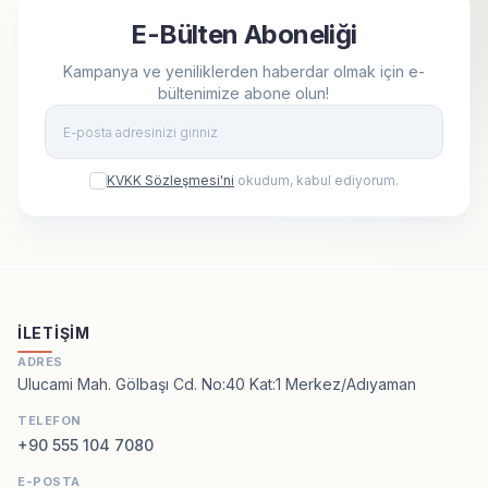
E-Bülten Aboneliği
Kampanya ve yeniliklerden haberdar olmak için e-
bültenimize abone olun!
Kay
KVKK Sözleşmesi'ni
okudum, kabul ediyorum.
İLETIŞIM
ADRES
Ulucami Mah. Gölbaşı Cd. No:40 Kat:1 Merkez/Adıyaman
TELEFON
+90 555 104 7080
E-POSTA