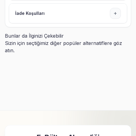
+
İade Koşulları
Bunlar da İlginizi Çekebilir
Sizin için seçtiğimiz diğer popüler alternatiflere göz
atın.
Resimli Led Işıklı Gece
Kişiye Özel Fotoğraflı Sök
Lambası
Tak Kare Çerçeve
699,90
TL
499,90
TL