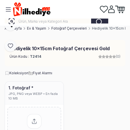
Favorilerim
Hesabım
Sepeti
Paylaş
Ana Sayfa
Ev & Yaşam
Fotoğraf Çerçeveleri
Hediyelik 10x15cm Fo
Favoriye Ekle
Hediyelik 10x15cm Fotoğraf Çerçevesi Gold
Ürün Kodu :
T2414
(0)
Koleksiyon
Fiyat Alarmı
1. Fotoğraf *
JPG, PNG veya WEBP • En fazla
10 MB