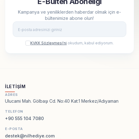
E-Bülten Aboneliği
Kampanya ve yeniliklerden haberdar olmak için e-
bültenimize abone olun!
Kay
KVKK Sözleşmesi'ni
okudum, kabul ediyorum.
İLETIŞIM
ADRES
Ulucami Mah. Gölbaşı Cd. No:40 Kat:1 Merkez/Adıyaman
TELEFON
+90 555 104 7080
E-POSTA
destek@nilhediye.com