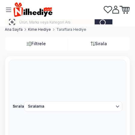
Favorilerim
Hesabım
Sepeti
Ana Sayfa
Kime Hediye
Taraftara Hediye
Filtrele
Sırala
Sırala