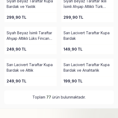
Siyah Beyaz Taraftar Kupa
Siyah Beyaz Taraftar İkili
Bardak ve Yastık
İsimli Ahşap Altlıklı Türk
Kahvesi Fincanı
299,90
TL
299,90
TL
Siyah Beyaz İsimli Taraftar
Sarı Lacivert Taraftar Kupa
Ahşap Altlıklı Lüks Fincan
Bardak
Seti
249,90
TL
149,90
TL
Sarı Lacivert Taraftar Kupa
Sarı Lacivert Taraftar Kupa
Bardak ve Altlık
Bardak ve Anahtarlık
249,90
TL
199,90
TL
Toplam
77
ürün bulunmaktadır.