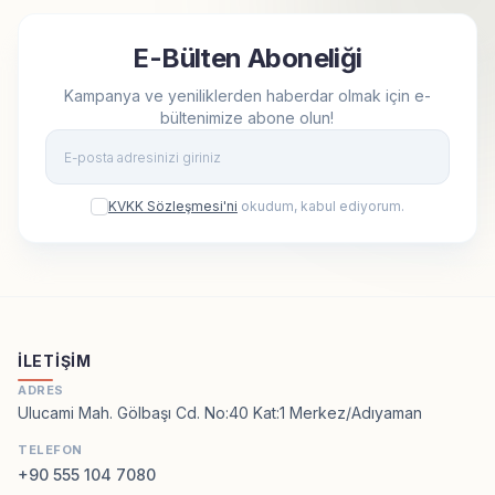
E-Bülten Aboneliği
Kampanya ve yeniliklerden haberdar olmak için e-
bültenimize abone olun!
Kay
KVKK Sözleşmesi'ni
okudum, kabul ediyorum.
İLETIŞIM
ADRES
Ulucami Mah. Gölbaşı Cd. No:40 Kat:1 Merkez/Adıyaman
TELEFON
+90 555 104 7080