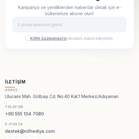
Kampanya ve yeniliklerden haberdar olmak için e-
bültenimize abone olun!
Kay
KVKK Sözleşmesi'ni
okudum, kabul ediyorum.
İLETIŞIM
ADRES
Ulucami Mah. Gölbaşı Cd. No:40 Kat:1 Merkez/Adıyaman
TELEFON
+90 555 104 7080
E-POSTA
destek@nilhediye.com