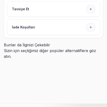
+
Tavsiye Et
+
İade Koşulları
Bunlar da İlginizi Çekebilir
Sizin için seçtiğimiz diğer popüler alternatiflere göz
atın.
Yeni Yılın Kutlu Olsun Saatli
İsme Özel Saatli Sihirli Ayna
Sihirli Ayna
449,90
TL
449,90
TL