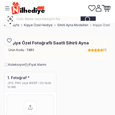
Favorilerim
Hesabım
Sepeti
Paylaş
Ana Sayfa
Kişiye Özel Hediye
Sihirli Ayna Modelleri
Kişiye Özel Foto
Favoriye Ekle
Kişiye Özel Fotoğraflı Saatli Sihirli Ayna
Ürün Kodu :
T451
(1)
Koleksiyon
Fiyat Alarmı
1. Fotoğraf *
JPG, PNG veya WEBP • En fazla
10 MB