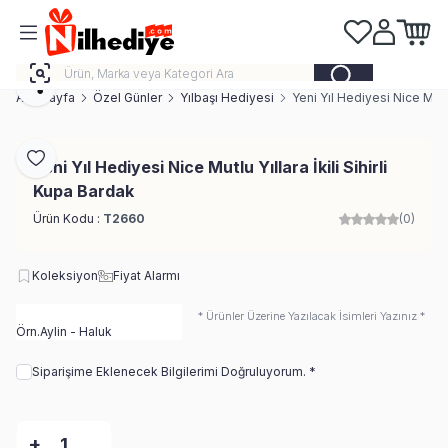
Favorilerim
Hesabım
Sepeti
Paylaş
Ana Sayfa
Özel Günler
Yılbaşı Hediyesi
Yeni Yıl Hediyesi Nice Mutlu
Favoriye Ekle
Yeni Yıl Hediyesi Nice Mutlu Yıllara İkili Sihirli
Kupa Bardak
Ürün Kodu :
T2660
(0)
Koleksiyon
Fiyat Alarmı
* Ürünler Üzerine Yazılacak İsimleri Yazınız *
Siparişime Eklenecek Bilgilerimi Doğruluyorum. *
-
+