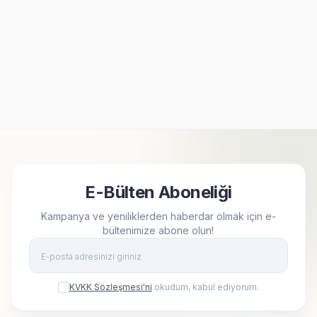
Kişiye Özel Çerçeveli
Nostaljik Telefon Müzik
Fotoğraflı Renkli Halı
Kutusu
1.299,90
TL
599,90
TL
E-Bülten Aboneliği
Kampanya ve yeniliklerden haberdar olmak için e-
bültenimize abone olun!
Kay
KVKK Sözleşmesi'ni
okudum, kabul ediyorum.