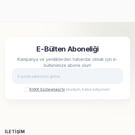
E-Bülten Aboneliği
Kampanya ve yeniliklerden haberdar olmak için e-
bültenimize abone olun!
Kay
KVKK Sözleşmesi'ni
okudum, kabul ediyorum.
İLETIŞIM