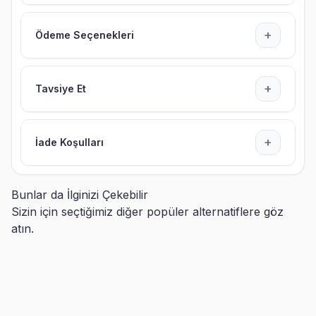
+
Ödeme Seçenekleri
+
Tavsiye Et
+
İade Koşulları
Bunlar da İlginizi Çekebilir
Sizin için seçtiğimiz diğer popüler alternatiflere göz
atın.
Kişiye Özel Çerçeveli
Kişiye Özel Fotoğraflı Renkli
Fotoğraflı Renkli Halı
Halı
1.299,90
TL
949,90
TL