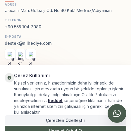
ADRES
Ulucami Mah. Gölbaşı Cd. No:40 Kat:1 Merkez/Adıyaman
TELEFON
+90 555 104 7080
E-POSTA
destek@nilhediye.com
Facebook
Instagram
WhatsApp
KATEGORILER
Çerez Kullanımı
Kişisel verileriniz, hizmetlerimizin daha iyi bir şekilde
sunulması için mevzuata uygun bir şekilde toplanıp işlenir.
ÖNEMLI BILGILER
Konuyla ilgili detaylı bilgi almak için Gizlilik Politikamızı
inceleyebilirsiniz.
Reddet
seçeneğine tıklamanız halinde
HIZLI ERIŞIM
yalnızca internet sitemizin çalışması için gerekli çerezler
kullanılacaktır.
ÜYE
Çerezleri Özelleştir
Hepsini Kabul Et