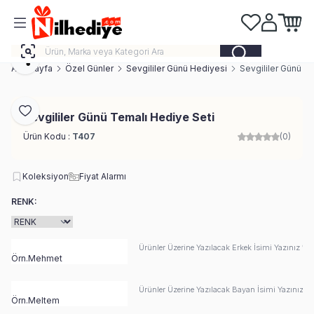
Favorilerim
Hesabım
Sepeti
Paylaş
Ana Sayfa
Özel Günler
Sevgililer Günü Hediyesi
Sevgililer Günü T
Favoriye Ekle
Sevgililer Günü Temalı Hediye Seti
Ürün Kodu :
T407
(0)
Koleksiyon
Fiyat Alarmı
RENK:
Ürünler Üzerine Yazılacak Erkek İsimi Yazınız *
Ürünler Üzerine Yazılacak Bayan İsimi Yazınız *