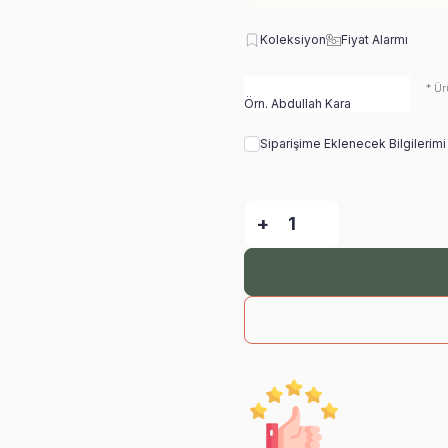
Koleksiyon
Fiyat Alarmı
* Ür
Siparişime Eklenecek Bilgilerim
-
+