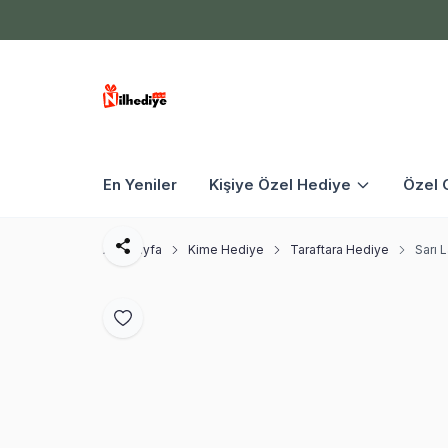
En Yeniler
Kişiye Özel Hediye
Özel 
Ana Sayfa
Kime Hediye
Taraftara Hediye
Sarı 
Paylaş
Favoriye Ekle