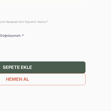
ün'e Yazılacak İsim Soyisimi Yazınız *
i Doğruluyorum. *
SEPETE EKLE
HEMEN AL