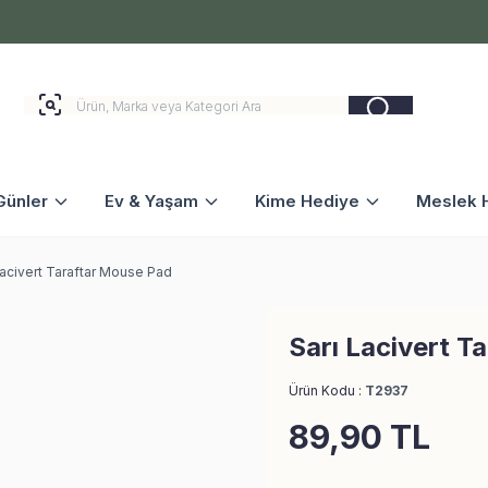
Günler
Ev & Yaşam
Kime Hediye
Meslek H
Lacivert Taraftar Mouse Pad
Sarı Lacivert T
Ürün Kodu :
T2937
89,90
TL