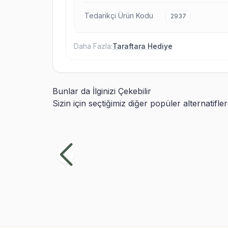
Tedarikçi Ürün Kodu
2937
Daha Fazla:
Taraftara Hediye
Bunlar da İlginizi Çekebilir
Sizin için seçtiğimiz diğer popüler alternatifle
Siyah Beyaz Taraftar İkili Sihirli Kupa
Sarı
Bardak
Bar
499,99
TL
49