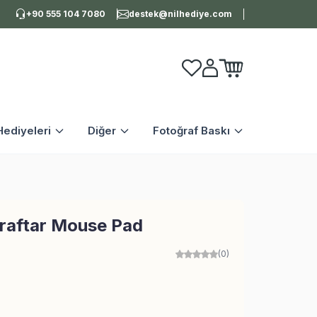
+90 555 104 7080
destek@nilhediye.com
Favorilerim
Hesabım
Sepetim
ediyeleri
Diğer
Fotoğraf Baskı
araftar Mouse Pad
(0)