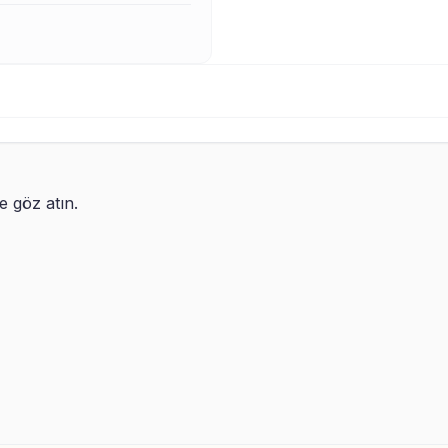
re göz atın.
 Lacivert Taraftar İkili Sihirli Kupa
Sarı Kırmızı Taraftar İkili 
dak
Bardak
9,99
TL
499,99
TL