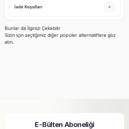
+
İade Koşulları
Bunlar da İlginizi Çekebilir
Sizin için seçtiğimiz diğer popüler alternatiflere göz
atın.
Bayan Muhasebeciye
Memura Hediye Peluş Ayıcık
Hediye Peluş Ayıcık ve Kupa
ve Kupa Bardak
Bardak
399,91
TL
399,91
TL
E-Bülten Aboneliği