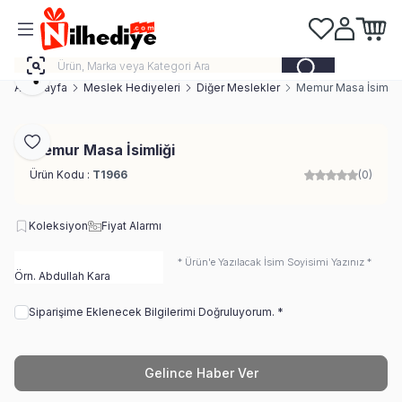
Favorilerim
Hesabım
Sepeti
Paylaş
Ana Sayfa
Meslek Hediyeleri
Diğer Meslekler
Memur Masa İsimliğ
Favoriye Ekle
Memur Masa İsimliği
Ürün Kodu :
T1966
(0)
Koleksiyon
Fiyat Alarmı
* Ürün'e Yazılacak İsim Soyisimi Yazınız *
Siparişime Eklenecek Bilgilerimi Doğruluyorum. *
Gelince Haber Ver