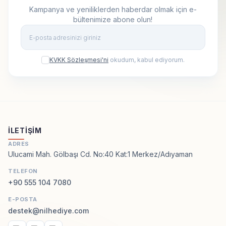
Kampanya ve yeniliklerden haberdar olmak için e-
bültenimize abone olun!
Kay
KVKK Sözleşmesi'ni
okudum, kabul ediyorum.
İLETIŞIM
ADRES
Ulucami Mah. Gölbaşı Cd. No:40 Kat:1 Merkez/Adıyaman
TELEFON
+90 555 104 7080
E-POSTA
destek@nilhediye.com