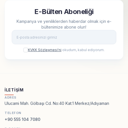
E-Bülten Aboneliği
Kampanya ve yeniliklerden haberdar olmak için e-
bültenimize abone olun!
Kay
KVKK Sözleşmesi'ni
okudum, kabul ediyorum.
İLETIŞIM
ADRES
Ulucami Mah. Gölbaşı Cd. No:40 Kat:1 Merkez/Adıyaman
TELEFON
+90 555 104 7080