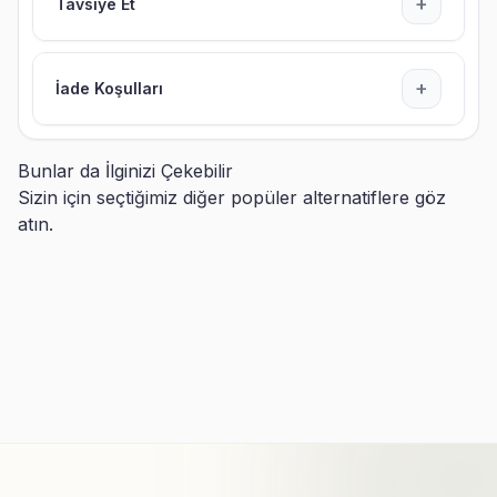
+
Tavsiye Et
+
İade Koşulları
Bunlar da İlginizi Çekebilir
Sizin için seçtiğimiz diğer popüler alternatiflere göz
atın.
Kişiye Özel Kristal Kalemlikli
Masa İsimliği
639,99
TL