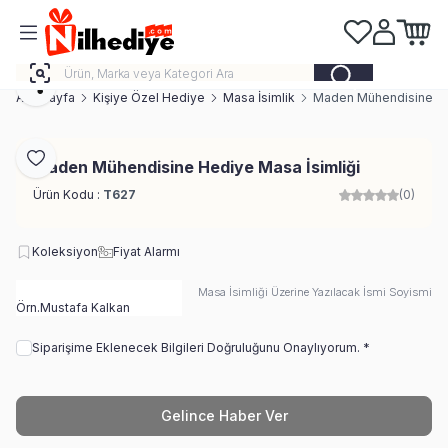
Favorilerim
Hesabım
Sepeti
Paylaş
Ana Sayfa
Kişiye Özel Hediye
Masa İsimlik
Maden Mühendisine Hed
Favoriye Ekle
Maden Mühendisine Hediye Masa İsimliği
Ürün Kodu :
T627
(0)
Koleksiyon
Fiyat Alarmı
Masa İsimliği Üzerine Yazılacak İsmi Soyismi Ya
Siparişime Eklenecek Bilgileri Doğruluğunu Onaylıyorum. *
Gelince Haber Ver