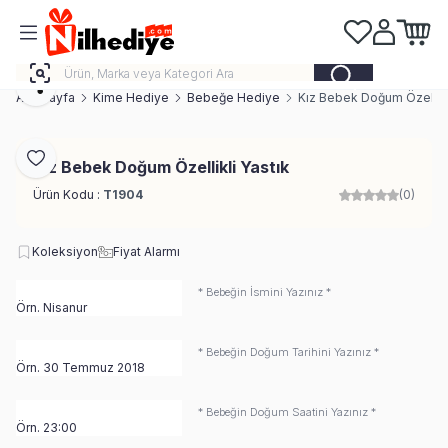
Favorilerim
Hesabım
Sepeti
Paylaş
Ana Sayfa
Kime Hediye
Bebeğe Hediye
Kız Bebek Doğum Özellikl
Favoriye Ekle
Kız Bebek Doğum Özellikli Yastık
Ürün Kodu :
T1904
(0)
Koleksiyon
Fiyat Alarmı
* Bebeğin İsmini Yazınız *
* Bebeğin Doğum Tarihini Yazınız *
* Bebeğin Doğum Saatini Yazınız *