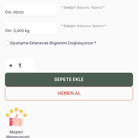
* Bebeğin Boyunu Yazınız *
* Bebeğin Kilosunu Yazınız *
Siparişime Eklenecek Bilgilerimi Doğruluyorum *
-
+
SEPETE EKLE
HEMEN AL
Müşteri
Memnuniyeti