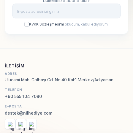
bültenimize abone olun!
Kay
KVKK Sözleşmesi'ni
okudum, kabul ediyorum.
İLETIŞIM
ADRES
Ulucami Mah. Gölbaşı Cd. No:40 Kat:1 Merkez/Adıyaman
TELEFON
+90 555 104 7080
E-POSTA
destek@nilhediye.com
Facebook
Instagram
WhatsApp