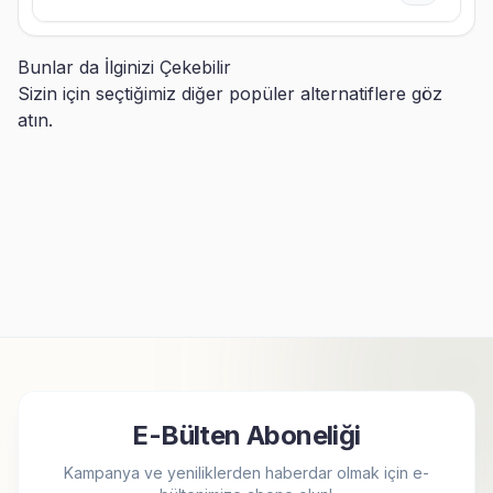
Bunlar da İlginizi Çekebilir
Sizin için seçtiğimiz diğer popüler alternatiflere göz
atın.
Melody Saatli Çocuk Odasi
Linabell Çocuk Odası Saatli
Abajuru
Abajuru
799,90
TL
799,90
TL
E-Bülten Aboneliği
Kampanya ve yeniliklerden haberdar olmak için e-