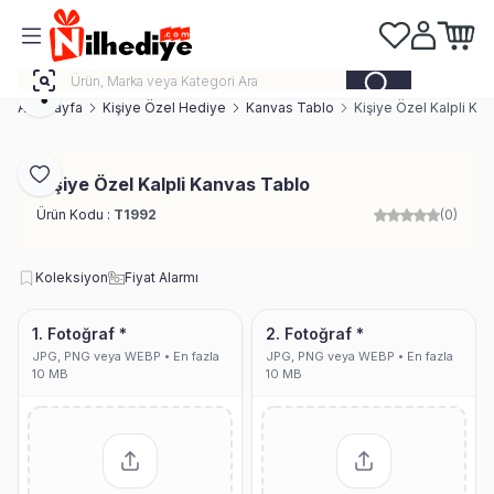
Favorilerim
Hesabım
Sepeti
Paylaş
Ana Sayfa
Kişiye Özel Hediye
Kanvas Tablo
Kişiye Özel Kalpli Ka
Favoriye Ekle
Kişiye Özel Kalpli Kanvas Tablo
Ürün Kodu :
T1992
(0)
Koleksiyon
Fiyat Alarmı
1. Fotoğraf *
2. Fotoğraf *
JPG, PNG veya WEBP • En fazla
JPG, PNG veya WEBP • En fazla
10 MB
10 MB