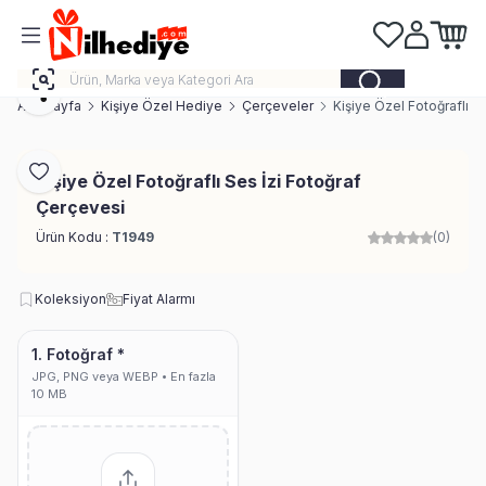
Favorilerim
Hesabım
Sepeti
Paylaş
Ana Sayfa
Kişiye Özel Hediye
Çerçeveler
Kişiye Özel Fotoğraflı S
Favoriye Ekle
Kişiye Özel Fotoğraflı Ses İzi Fotoğraf
Çerçevesi
Ürün Kodu :
T1949
(0)
Koleksiyon
Fiyat Alarmı
1. Fotoğraf *
JPG, PNG veya WEBP • En fazla
10 MB