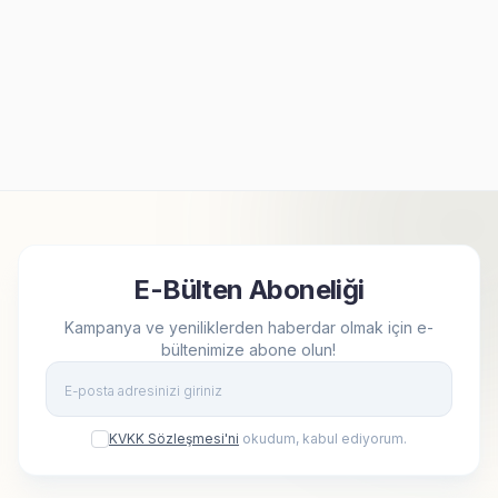
Kişiye Özel Fotoğraflı Sök
Kişiye Özel 20 Fotoğraflı İpli
Tak Kare Çerçeve
Ahşap Fotoğraf Çerçevesi
499,90
TL
499,90
TL
E-Bülten Aboneliği
Kampanya ve yeniliklerden haberdar olmak için e-
bültenimize abone olun!
Kay
KVKK Sözleşmesi'ni
okudum, kabul ediyorum.