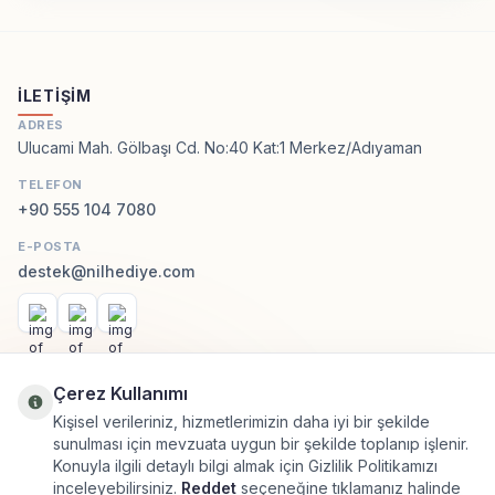
İLETIŞIM
ADRES
Ulucami Mah. Gölbaşı Cd. No:40 Kat:1 Merkez/Adıyaman
TELEFON
+90 555 104 7080
E-POSTA
destek@nilhediye.com
Facebook
Instagram
WhatsApp
KATEGORILER
Çerez Kullanımı
Kişisel verileriniz, hizmetlerimizin daha iyi bir şekilde
sunulması için mevzuata uygun bir şekilde toplanıp işlenir.
ÖNEMLI BILGILER
Konuyla ilgili detaylı bilgi almak için Gizlilik Politikamızı
inceleyebilirsiniz.
Reddet
seçeneğine tıklamanız halinde