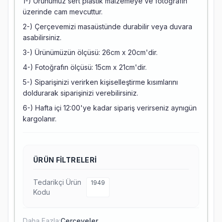
1-) Ürünümüz sert plastik malzemeye ve fotoğrafın
üzerinde cam mevcuttur.
2-) Çerçevemizi masaüstünde durabilir veya duvara
asabilirsiniz.
3-) Ürünümüzün ölçüsü: 26cm x 20cm'dir.
4-) Fotoğrafın ölçüsü: 15cm x 21cm'dir.
5-) Siparişinizi verirken kişiselleştirme kısımlarını
doldurarak siparişinizi verebilirsiniz.
6-) Hafta içi 12:00'ye kadar sipariş verirseniz aynıgün
kargolanır.
ÜRÜN FILTRELERI
Tedarikçi Ürün
1949
Kodu
Daha Fazla:
Çerçeveler