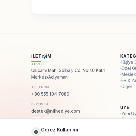
İLETIŞIM
KATEG
Kişiye
ADRES
Özel G
Ulucami Mah. Gölbaşı Cd. No:40 Kat:1
Meslek
Merkez/Adıyaman
Ev & Y
Diğer
TELEFON
+90 555 104 7080
E-POSTA
ÜYE
destek@nilhediye.com
Yeni Üy
Üye Gir
Facebook
Instagram
WhatsApp
Çerez Kullanımı