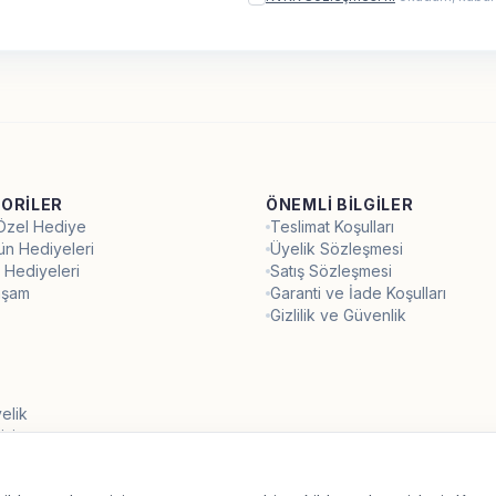
ORILER
ÖNEMLI BILGILER
 Özel Hediye
Teslimat Koşulları
ün Hediyeleri
Üyelik Sözleşmesi
 Hediyeleri
Satış Sözleşmesi
aşam
Garanti ve İade Koşulları
Gizlilik ve Güvenlik
elik
işi