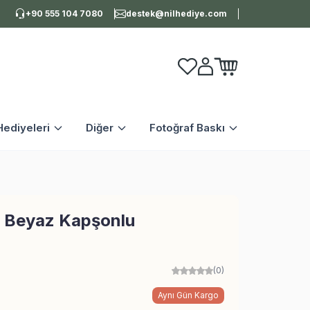
+90 555 104 7080
destek@nilhediye.com
Favorilerim
Hesabım
Sepetim
ediyeleri
Diğer
Fotoğraf Baskı
h Beyaz Kapşonlu
(0)
Aynı Gün Kargo