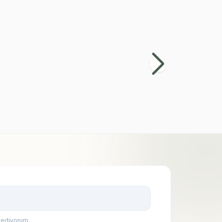
Sihirli Kupa
Siyah Beyaz Taraftar Peluş Ayıcık ve
Kupa Bardak
399,90
TL
Kayıt Ol
 ediyorum.