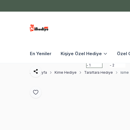
En Yeniler
Kişiye Özel Hediye
Özel 
Ana Sayfa
Kime Hediye
Taraftara Hediye
İsme 
Paylaş
Favoriye Ekle