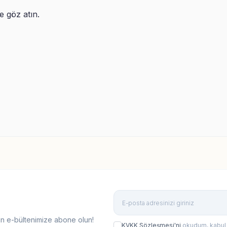
re göz atın.
 Lacivert Taraftar İkili Sihirli Kupa
Sarı Kırmızı Taraftar İkili 
dak
Bardak
9,99
TL
499,99
TL
n e-bültenimize abone olun!
KVKK Sözleşmesi'ni
okudum, kabul