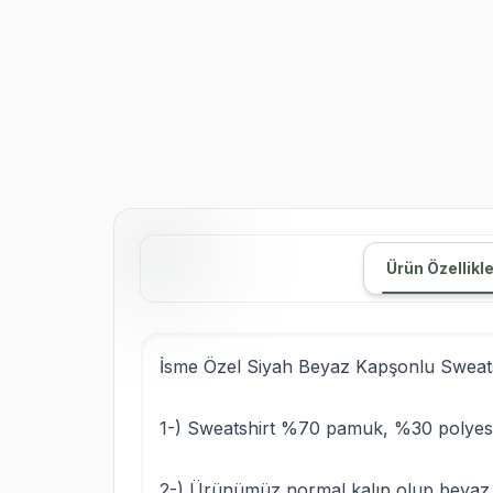
Ürün Özellikle
İsme Özel Siyah Beyaz Kapşonlu Sweats
1-) Sweatshirt %70 pamuk, %30 polyest
2-) Ürünümüz normal kalıp olup beyaz r