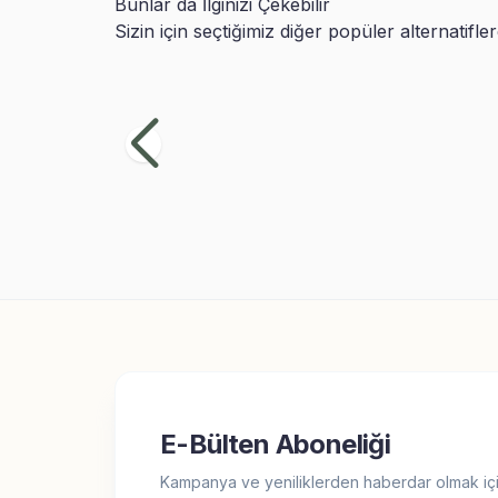
Bunlar da İlginizi Çekebilir
Sizin için seçtiğimiz diğer popüler alternatifle
Siyah Beyaz Taraftar İkili Sihirli Kupa
Sarı
Bardak
Bar
499,99
TL
49
E-Bülten Aboneliği
Kampanya ve yeniliklerden haberdar olmak içi