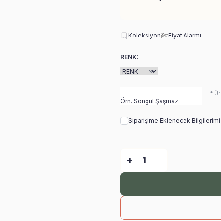
Koleksiyon
Fiyat Alarmı
RENK:
* Ür
Siparişime Eklenecek Bilgilerim
-
+