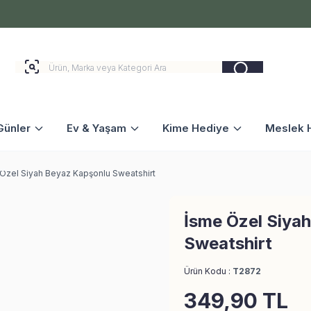
Günler
Ev & Yaşam
Kime Hediye
Meslek H
Özel Siyah Beyaz Kapşonlu Sweatshirt
İsme Özel Siya
Sweatshirt
Ürün Kodu :
T2872
349,90
TL