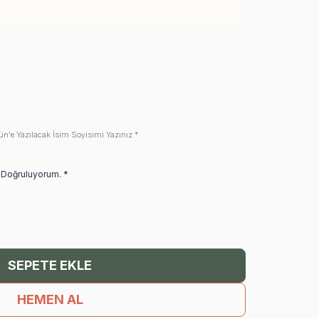
ün'e Yazılacak İsim Soyisimi Yazınız *
i Doğruluyorum. *
SEPETE EKLE
HEMEN AL