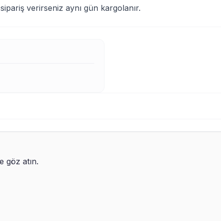
ipariş verirseniz aynı gün kargolanır.
re göz atın.
an Veteriner Hekime Hediye Peluş
Hemşireye Hediye Peluş 
cık ve Kupa Bardak
Kupa Bardak