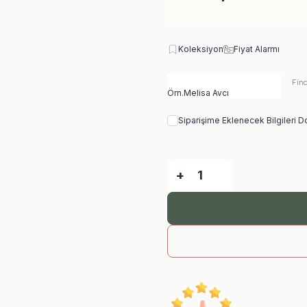
Koleksiyon
Fiyat Alarmı
Finc
Siparişime Eklenecek Bilgileri 
-
+