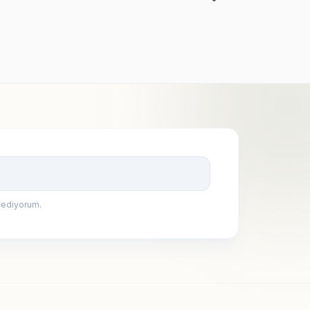
399,90
TL
Kayıt Ol
 ediyorum.