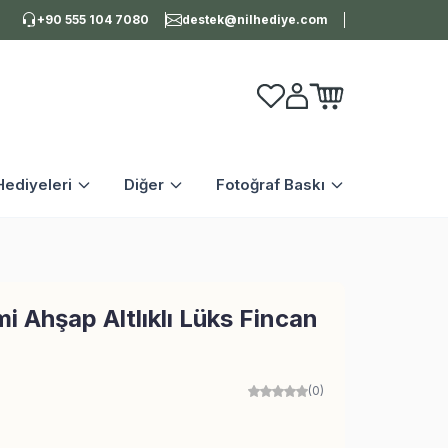
+90 555 104 7080
destek@nilhediye.com
Favorilerim
Hesabım
Sepetim
ediyeleri
Diğer
Fotoğraf Baskı
i Ahşap Altlıklı Lüks Fincan
(0)