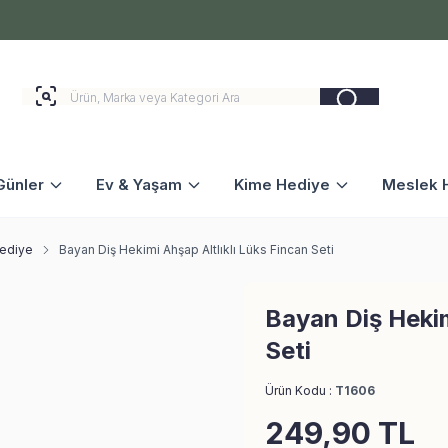
Günler
Ev & Yaşam
Kime Hediye
Meslek H
Hediye
Bayan Diş Hekimi Ahşap Altlıklı Lüks Fincan Seti
Bayan Diş Hekim
Seti
Ürün Kodu :
T1606
249,90
TL