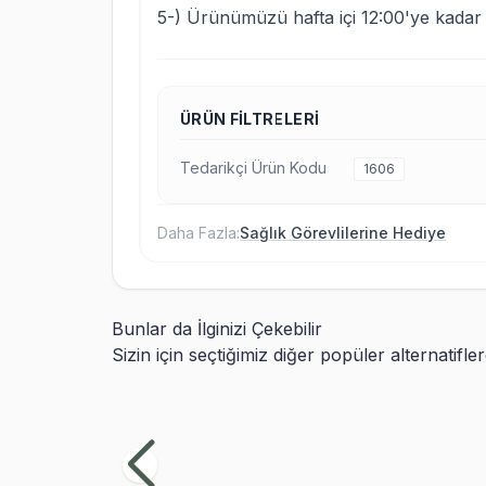
5-) Ürünümüzü hafta içi 12:00'ye kadar s
ÜRÜN FILTRELERI
Tedarikçi Ürün Kodu
1606
Daha Fazla:
Sağlık Görevlilerine Hediye
Bunlar da İlginizi Çekebilir
Sizin için seçtiğimiz diğer popüler alternatifle
Hemşireye Özel Hediye Peluş Ayıcık ve
Bay
Kupa Bardak
Ayı