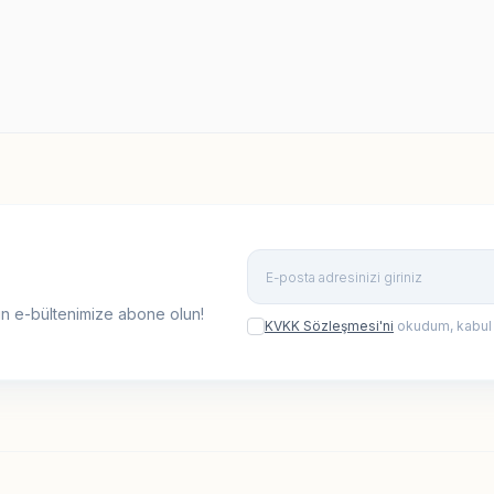
9,90
TL
399,90
TL
n e-bültenimize abone olun!
KVKK Sözleşmesi'ni
okudum, kabul