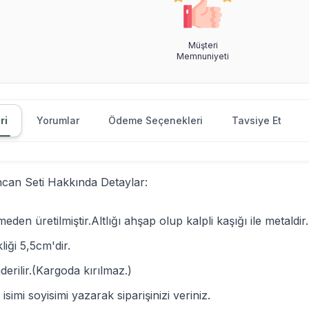
Müşteri
Memnuniyeti
ri
Yorumlar
Ödeme Seçenekleri
Tavsiye Et
ncan Seti Hakkında Detaylar:
n üretilmiştir.Altlığı ahşap olup kalpli kaşığı ile metaldir.
iği 5,5cm'dir.
erilir.(Kargoda kırılmaz.)
isimi soyisimi yazarak siparişinizi veriniz.