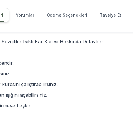
ri
Yorumlar
Ödeme Seçenekleri
Tavsiye Et
evgililer Işıklı Kar Küresi Hakkında Detaylar;
dendir.
siniz.
resini çalıştırabilirsiniz.
şığını açabilirsiniz.
tirmeye başlar.