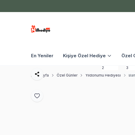
En Yeniler
Kişiye Özel Hediye
Özel 
Ana Sayfa
Özel Günler
Yıldönümü Hediyesi
Ban
Paylaş
Favoriye Ekle