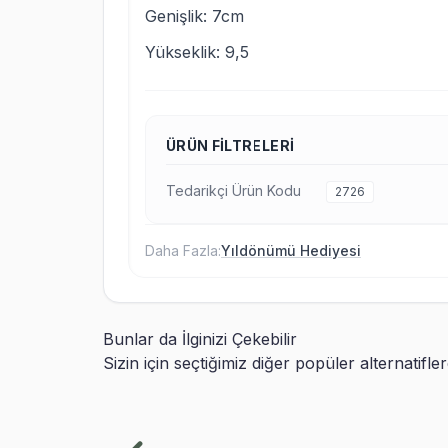
Genişlik: 7cm
Yükseklik: 9,5
ÜRÜN FILTRELERI
Tedarikçi Ürün Kodu
2726
Daha Fazla:
Yıldönümü Hediyesi
Bunlar da İlginizi Çekebilir
Sizin için seçtiğimiz diğer popüler alternatifle
Kişiye Özel Çerçeveli Fotoğraflı Renkli
Res
Halı