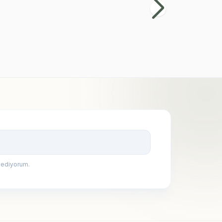
599,90
TL
Kayıt Ol
 ediyorum.