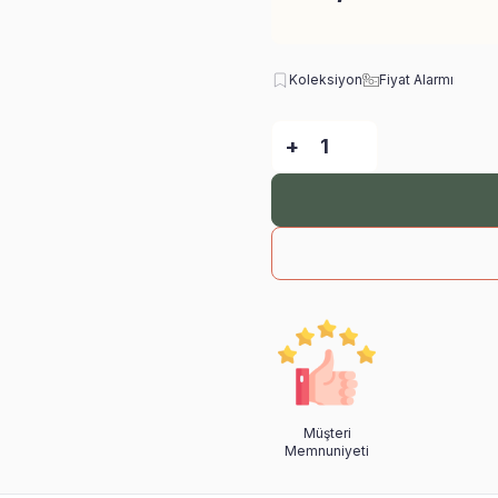
Koleksiyon
Fiyat Alarmı
-
+
Müşteri
Memnuniyeti