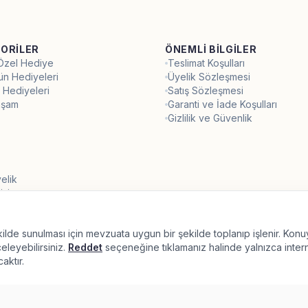
ORILER
ÖNEMLI BILGILER
 Özel Hediye
Teslimat Koşulları
ün Hediyeleri
Üyelik Sözleşmesi
 Hediyeleri
Satış Sözleşmesi
aşam
Garanti ve İade Koşulları
Gizlilik ve Güvenlik
elik
işi
şekilde sunulması için mevzuata uygun bir şekilde toplanıp işlenir. Konu
nceleyebilirsiniz.
Reddet
seçeneğine tıklamanız halinde yalnızca inter
aktır.