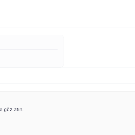
re göz atın.
imli Led Işıklı Gece Lambası
Nostaljik Telefon Müzik 