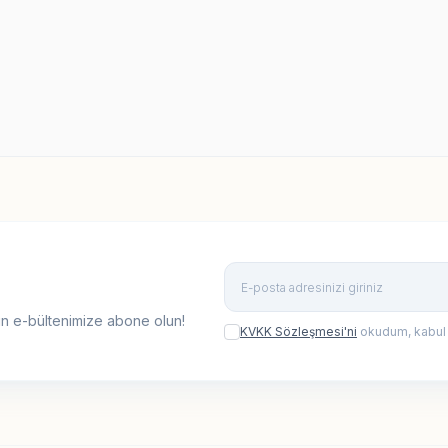
9,90
TL
599,90
TL
n e-bültenimize abone olun!
KVKK Sözleşmesi'ni
okudum, kabul