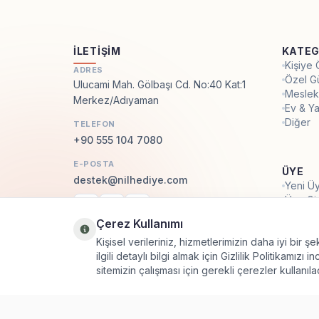
İLETIŞIM
KATEG
Kişiye
ADRES
Özel G
Ulucami Mah. Gölbaşı Cd. No:40 Kat:1
Meslek
Merkez/Adıyaman
Ev & Y
Diğer
TELEFON
+90 555 104 7080
E-POSTA
ÜYE
destek@nilhediye.com
Yeni Üy
Üye Gir
Facebook
Instagram
WhatsApp
Çerez Kullanımı
Kişisel verileriniz, hizmetlerimizin daha iyi bir 
ilgili detaylı bilgi almak için Gizlilik Politikamızı i
sitemizin çalışması için gerekli çerezler kullanılac