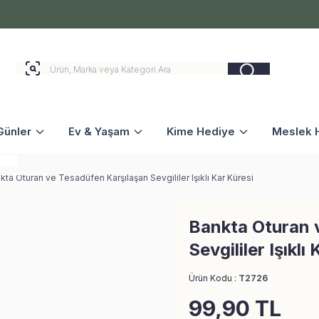
Günler
Ev & Yaşam
Kime Hediye
Meslek H
kta Oturan ve Tesadüfen Karşılaşan Sevgililer Işıklı Kar Küresi
Bankta Oturan 
Sevgililer Işıklı
Ürün Kodu :
T2726
99,90
TL