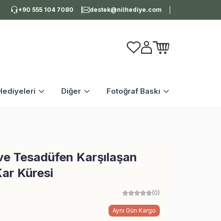
+90 555 104 7080
destek@nilhediye.com
Favorilerim
Hesabım
Sepetim
ediyeleri
Diğer
Fotoğraf Baskı
ve Tesadüfen Karşılaşan
 Kar Küresi
(0)
Aynı Gün Kargo