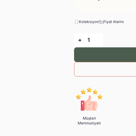
Koleksiyon
Fiyat Alarmı
-
+
Müşteri
Memnuniyeti