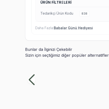
ÜRÜN FILTRELERI
Tedarikçi Ürün Kodu
838
Daha Fazla:
Babalar Günü Hediyesi
Bunlar da İlginizi Çekebilir
Sizin için seçtiğimiz diğer popüler alternatifle
Kitap Üzerinde Dünya ve Kalemlik
Evin
Fin
849,90
TL
69
999,90
TL
%
15