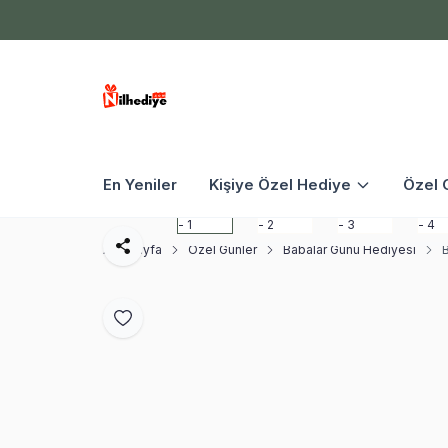
En Yeniler
Kişiye Özel Hediye
Özel 
Ana Sayfa
Özel Günler
Babalar Günü Hediyesi
B
Paylaş
Favoriye Ekle