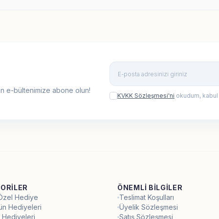
n e-bültenimize abone olun!
KVKK Sözleşmesi'ni
okudum, kabul
ORILER
ÖNEMLI BILGILER
 Özel Hediye
Teslimat Koşulları
ün Hediyeleri
Üyelik Sözleşmesi
 Hediyeleri
Satış Sözleşmesi