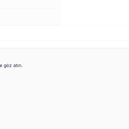
re göz atın.
 Hanımı Evin Beyi Ahşap Altlıklı
Yılın En İyi Babası Oscar
can Seti
9,90
TL
699,90
TL