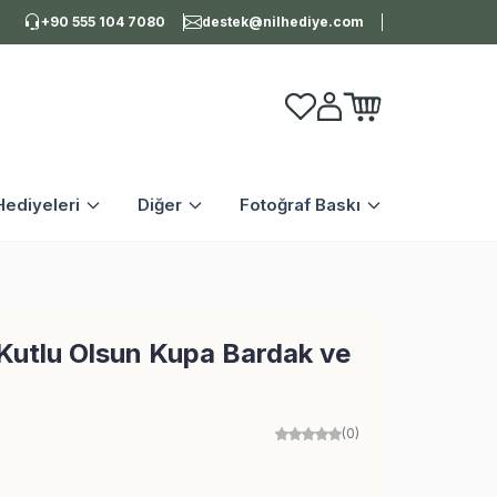
+90 555 104 7080
destek@nilhediye.com
Favorilerim
Hesabım
Sepetim
ediyeleri
Diğer
Fotoğraf Baskı
Kutlu Olsun Kupa Bardak ve
(0)