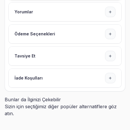
+
Yorumlar
+
Ödeme Seçenekleri
+
Tavsiye Et
+
İade Koşulları
Bunlar da İlginizi Çekebilir
Sizin için seçtiğimiz diğer popüler alternatiflere göz
atın.
Evin Hanımı Evin Beyi Ahşap
Yılın En İyi Annesi Oscar