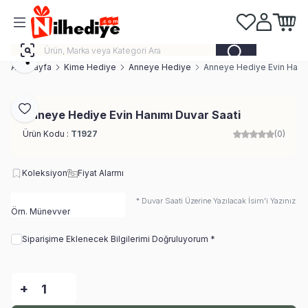
Favorilerim
Hesabım
Sepeti
Paylaş
Ana Sayfa
Kime Hediye
Anneye Hediye
Anneye Hediye Evin Hanım
Favoriye Ekle
Anneye Hediye Evin Hanımı Duvar Saati
Ürün Kodu :
T1927
(0)
Koleksiyon
Fiyat Alarmı
* Duvar Saati Üzerine Yazılacak İsim'i Yazınız *
Siparişime Eklenecek Bilgilerimi Doğruluyorum *
-
+