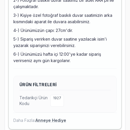
2-) Fotoğraf baskılı duvar saatimiz bir adet AAA pil ile
çalışmaktadır.
3-) Kişiye özel fotoğraf baskılı duvar saatimizin arka
kısmındaki aparat ile duvara asabilirsiniz.
4-) Ürünümüzün çapı: 27cm'dir.
5-) Sipariş verirken duvar saatine yazılacak isim'i
yazarak siparişinizi verebilirsiniz.
6-) Ürünümüzü hafta içi 12:00'ye kadar sipariş
verirseniz aynı gün kargolanır.
ÜRÜN FILTRELERI
Tedarikçi Ürün
1927
Kodu
Daha Fazla:
Anneye Hediye