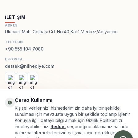
İLETIŞIM
ADRES
Ulucami Mah. Gölbaşı Cd. No:40 Kat:1 Merkez/Adıyaman
TELEFON
+90 555 104 7080
E-POSTA
destek@nilhediye.com
Facebook
Instagram
WhatsApp
KATEGORILER
Çerez Kullanımı
Kişisel verileriniz, hizmetlerimizin daha iyi bir şekilde
sunulması için mevzuata uygun bir şekilde toplanıp işlenir.
ÖNEMLI BILGILER
Konuyla ilgili detaylı bilgi almak için Gizlilik Politikamızı
inceleyebilirsiniz.
Reddet
seçeneğine tıklamanız halinde
HIZLI ERIŞIM
yalnızca internet sitemizin çalışması için gerekli çerezler