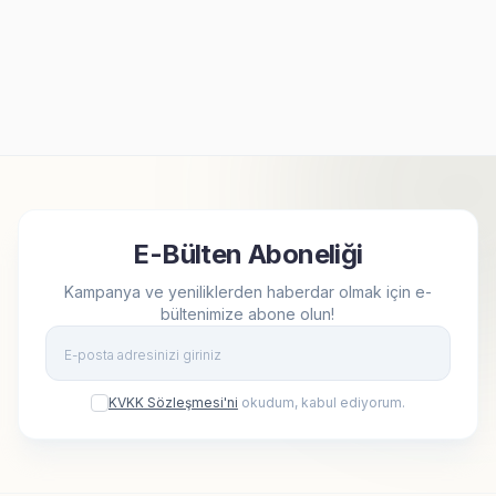
Altlıklı Fincan Seti
Ödülü
699,90
TL
699,90
TL
E-Bülten Aboneliği
Kampanya ve yeniliklerden haberdar olmak için e-
bültenimize abone olun!
Kay
KVKK Sözleşmesi'ni
okudum, kabul ediyorum.